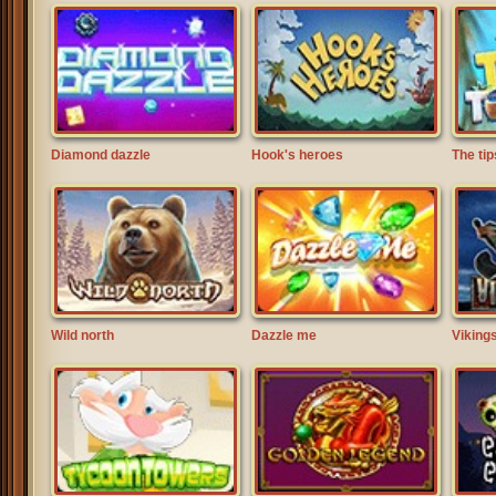
Diamond dazzle
Hook's heroes
The tip
Wild north
Dazzle me
Vikings