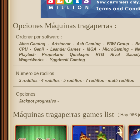
Opciones Máquinas tragaperras :
Ordenar por software :
Altea Gaming
-
Aristocrat
-
Ash Gaming
-
B3W Group
-
Be
CPU
-
Genii
-
Leander Games
-
MGA
-
MicroGaming
-
Ne
Playtech
-
Propietario
-
Quickspin
-
RTG
-
Rival
-
Saucif
WagerWorks
-
Yggdrasil Gaming
Número de rodillos
3 rodillos
-
4 rodillos
-
5 rodillos
-
7 rodillos
-
multi rodillos
Opciones
Jackpot progresivo
-
Máquinas tragaperras games list :
Hay 966 j