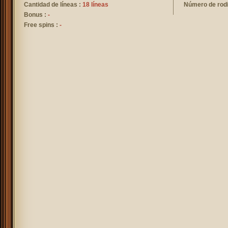
Cantidad de líneas :
18 líneas
Número de rodi
Bonus :
-
Free spins :
-