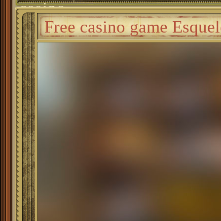
casino
Free casino game Esquel