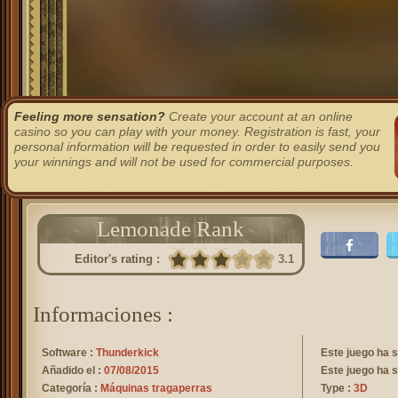
Feeling more sensation?
Create your account at an online
casino so you can play with your money. Registration is fast, your
personal information will be requested in order to easily send you
your winnings and will not be used for commercial purposes.
Lemonade Rank
Editor's rating :
3.1
Informaciones :
Software :
Thunderkick
Este juego ha s
Añadido el :
07/08/2015
Este juego ha 
Categoría :
Máquinas tragaperras
Type :
3D