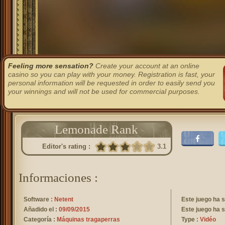
Feeling more sensation?
Create your account at an online
casino so you can play with your money. Registration is fast, your
personal information will be requested in order to easily send you
your winnings and will not be used for commercial purposes.
Lemonade Rank
Editor's rating :
3.1
Informaciones :
Software :
Netent
Este juego ha s
Añadido el :
09/09/2015
Este juego ha 
Categoría :
Máquinas tragaperras
Type :
Vidéo