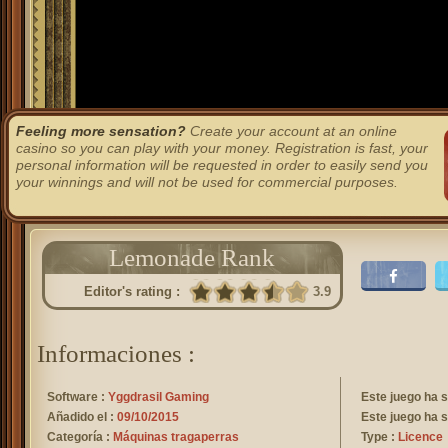
Feeling more sensation?
Create your account at an online
casino so you can play with your money. Registration is fast, your
personal information will be requested in order to easily send you
your winnings and will not be used for commercial purposes.
Lemonade Rank
Editor's rating :
3.9
Informaciones :
Software :
Yggdrasil Gaming
Este juego ha s
Añadido el :
09/10/2015
Este juego ha 
Categoría :
Máquinas tragaperras
Type :
Licence