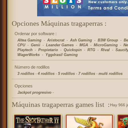
Opciones Máquinas tragaperras :
Ordenar por software :
Altea Gaming
-
Aristocrat
-
Ash Gaming
-
B3W Group
-
Be
CPU
-
Genii
-
Leander Games
-
MGA
-
MicroGaming
-
Ne
Playtech
-
Propietario
-
Quickspin
-
RTG
-
Rival
-
Saucif
WagerWorks
-
Yggdrasil Gaming
Número de rodillos
3 rodillos
-
4 rodillos
-
5 rodillos
-
7 rodillos
-
multi rodillos
Opciones
Jackpot progresivo
-
Máquinas tragaperras games list :
Hay 966 j