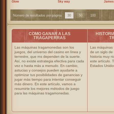
Glow
Sky way
James
Número de resultados por página :
30
50
100
COMO GANAR A LAS
HISTORI
TRAGAPERRAS
T
Las máquinas tragamonedas son los
Las máquinas 
juegos, del universo del casino en línea y
de un siglo de
terrestre, que ms dependen de la suerte.
historia muy r
Así, no existe estrategia efectiva para cada
este artículo.
vez o hasta más a menudo. En cambio,
Estados Unidos 
astucias y consejos pueden ayudarte a
optimizar tus posibilidades de ganancias y
jugar más tiempo para intentar conseguir
más dinero. En este artículo, vamos a
resumirte los mejores métodos de juego
para las máquinas tragamonedas.