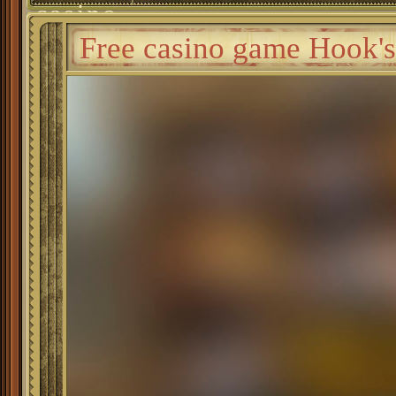
casino
Free casino game Hook'