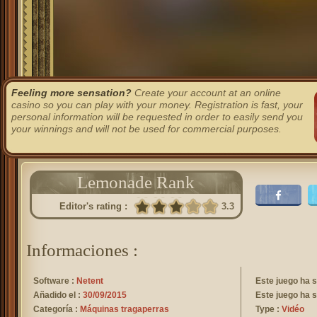
Feeling more sensation?
Create your account at an online
casino so you can play with your money. Registration is fast, your
personal information will be requested in order to easily send you
your winnings and will not be used for commercial purposes.
Lemonade Rank
Editor's rating :
3.3
Informaciones :
Software :
Netent
Este juego ha s
Añadido el :
30/09/2015
Este juego ha 
Categoría :
Máquinas tragaperras
Type :
Vidéo