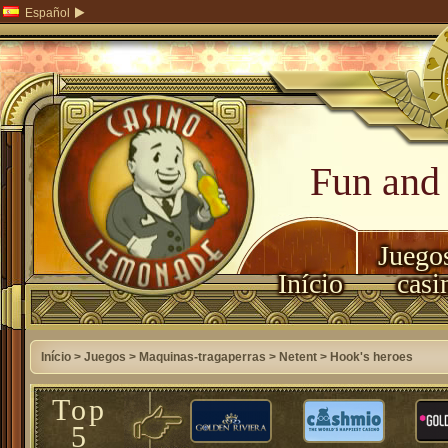
Español
Fun and 
Juego
Início
casi
Início
>
Juegos
>
Maquinas-tragaperras
>
Netent
>
Hook's heroes
Top
5