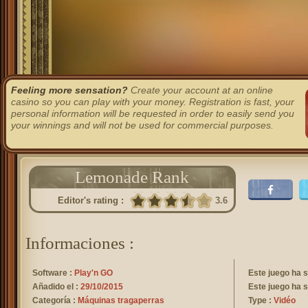
Feeling more sensation?
Create your account at an online
casino so you can play with your money. Registration is fast, your
personal information will be requested in order to easily send you
your winnings and will not be used for commercial purposes.
Lemonade Rank
Editor's rating :
3.6
Informaciones :
Software :
Play'n GO
Este juego ha s
Añadido el :
29/10/2015
Este juego ha 
Categoría :
Máquinas tragaperras
Type :
Vidéo