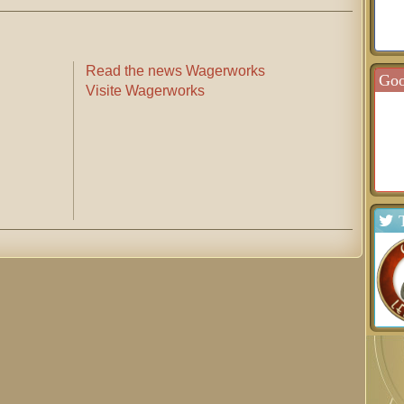
Read the news Wagerworks
Goo
Visite Wagerworks
T