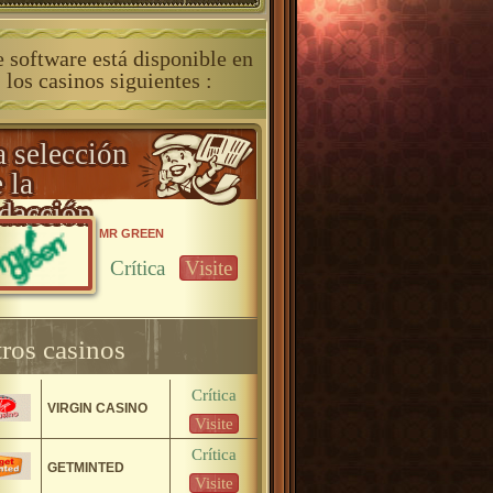
e software está disponible en
los casinos siguientes :
 selección
 la
edacción
MR GREEN
Crítica
Visite
ros casinos
Crítica
VIRGIN CASINO
Visite
Crítica
GETMINTED
Visite