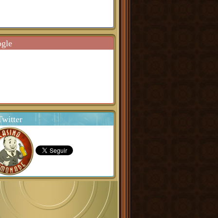
gle
witter