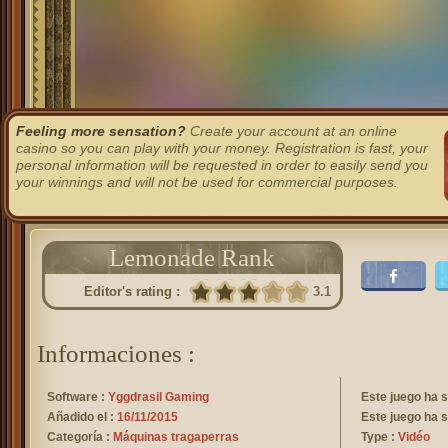
Feeling more sensation?
Create your account at an online
casino so you can play with your money. Registration is fast, your
personal information will be requested in order to easily send you
your winnings and will not be used for commercial purposes.
Lemonade Rank
Editor's rating :
3.1
Informaciones :
Software :
Yggdrasil Gaming
Este juego ha s
Añadido el :
16/11/2015
Este juego ha 
Categoría :
Máquinas tragaperras
Type :
Vidéo