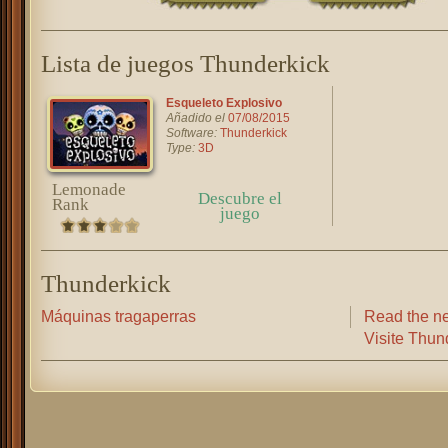
Lista de juegos Thunderkick
Esqueleto Explosivo
Añadido el
07/08/2015
Software:
Thunderkick
Type:
3D
Lemonade
Descubre el
Rank
juego
Thunderkick
Máquinas tragaperras
Read the n
Visite Thun