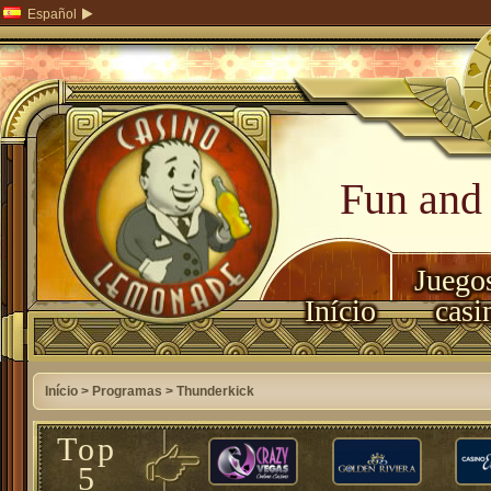
Español
Fun and 
Juego
Início
casi
Início
>
Programas
>
Thunderkick
Top
5