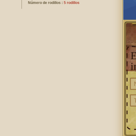
Número de rodillos :
5 rodillos
E
i