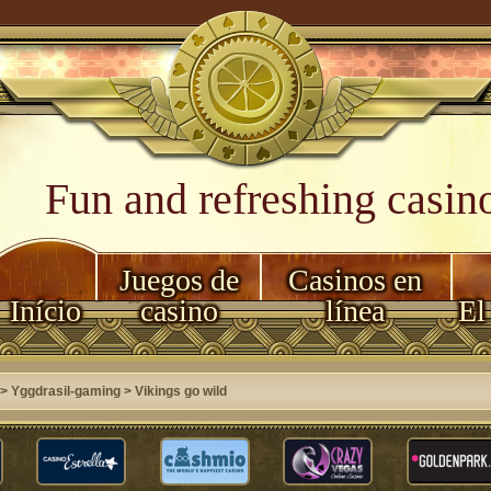
Fun and refreshing casi
Juegos de
Casinos en
Início
casino
línea
El
>
Yggdrasil-gaming
>
Vikings go wild