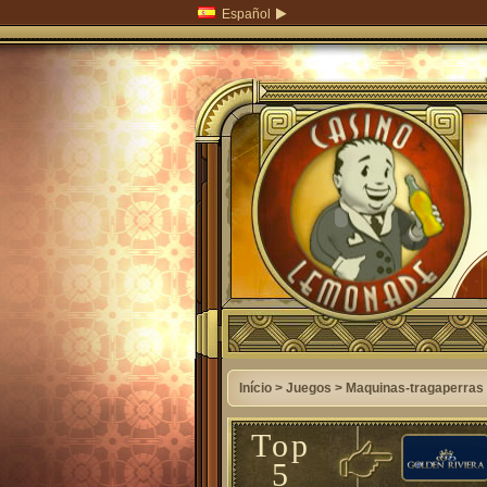
Español
Início
>
Juegos
>
Maquinas-tragaperras
Top
5