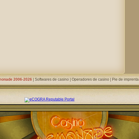
monade
2006-2026
|
Softwares de casino
|
Operadores de casino
|
Pie de imprenta