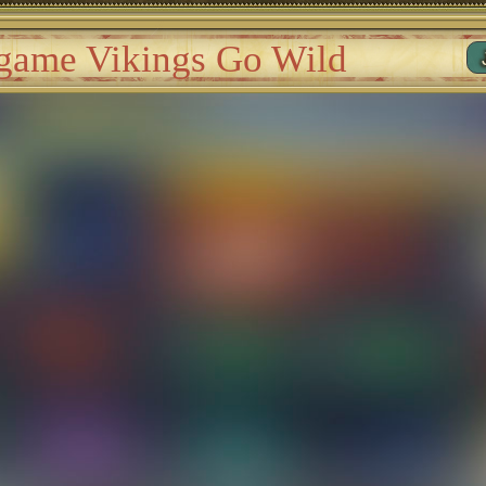
 game Vikings Go Wild