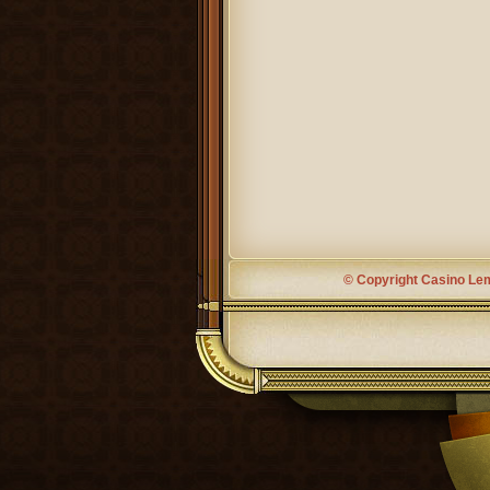
© Copyright
Casino Le