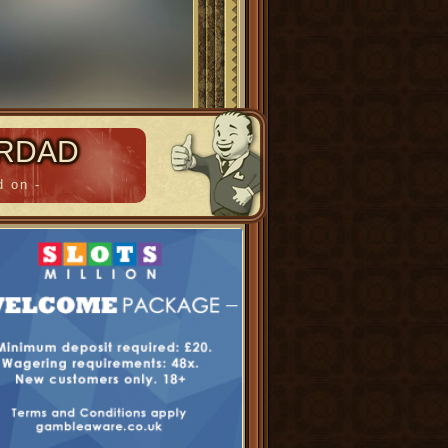
ERDAD
d on -