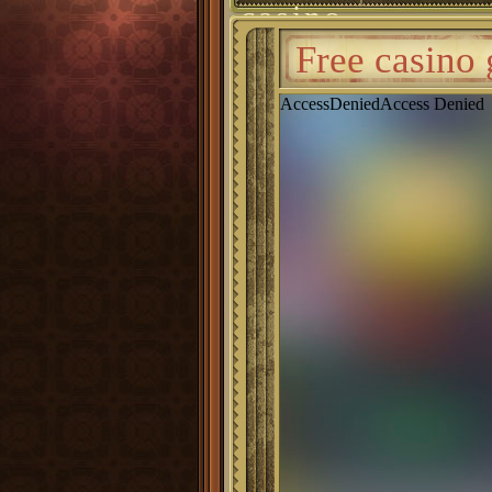
casino
Free casino