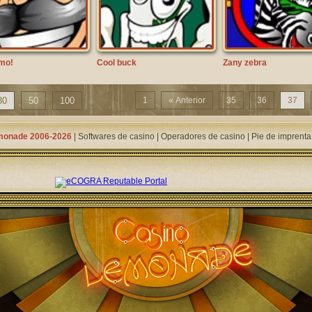
imo!
Cool buck
Zany zebra
30
50
100
1
« Anterior
35
36
37
monade
2006-2026
|
Softwares de casino
|
Operadores de casino
|
Pie de imprenta