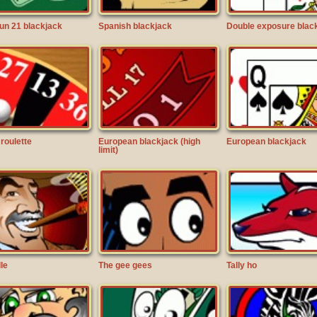
un 21 blackjack
Spanish blackjack
Double exposure blac
roulette
European blackjack (high
European blackjack
limit)
le
The gee gees
Tally ho