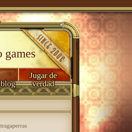
no games
Jugar de
 blog
verdad
tragaperras