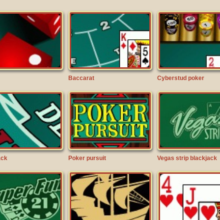
Baccarat
Cyberstud poker
ack
Poker pursuit
Vegas strip blackjack