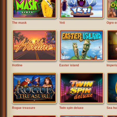
The mask
Yeti
Ogre e
Hotline
Easter island
Imperi
Rogue treasure
Twin spin deluxe
Sea hu