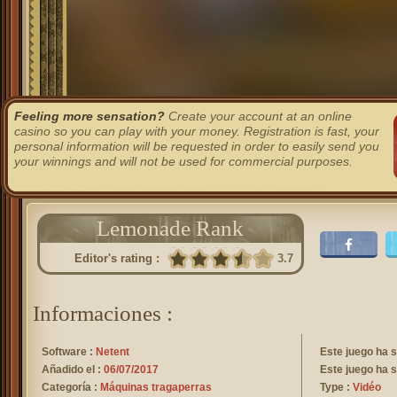
Feeling more sensation?
Create your account at an online
casino so you can play with your money. Registration is fast, your
personal information will be requested in order to easily send you
your winnings and will not be used for commercial purposes.
Lemonade Rank
Editor's rating :
3.7
Informaciones :
Software :
Netent
Este juego ha s
Añadido el :
06/07/2017
Este juego ha 
Categoría :
Máquinas tragaperras
Type :
Vidéo