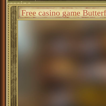
casino
Free casino game Butter