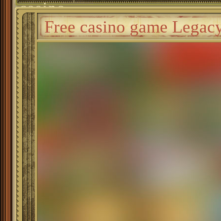
casino
Free casino game Legacy