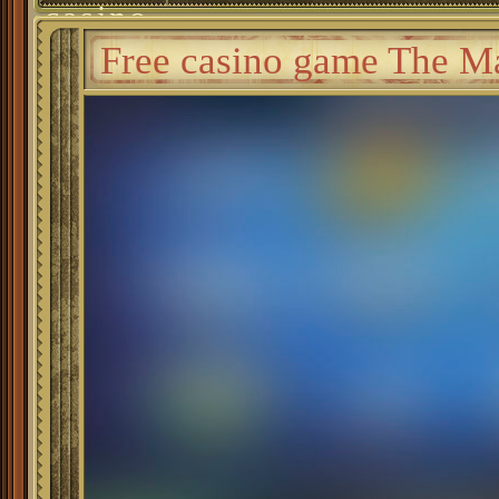
casino
Free casino game The M