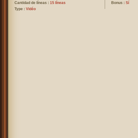
Cantidad de líneas :
15 líneas
Bonus :
Sí
Type :
Vidéo