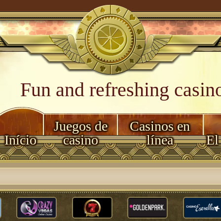
Fun and refreshing casi
Juegos de
Casinos en
Início
casino
línea
El