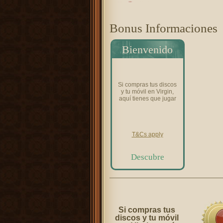
Bonus Informaciones
Bienvenido
Si compras tus discos
y tu móvil en Virgin,
aquí tienes que jugar
T&Cs apply
Descubre
Si compras tus
discos y tu móvil