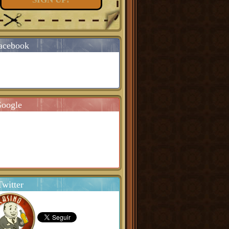
acebook
oogle
witter