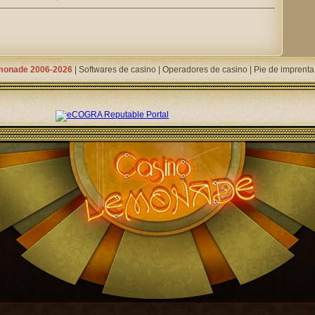
monade
2006-2026
|
Softwares de casino
|
Operadores de casino
|
Pie de imprenta