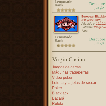
Lemonade
Descubre 
Rank
juego
European Blackja
(Players Suite)
Añadido el
12/10/
Software:
WagerWo
Type:
-
Lemonade
Descubre 
Rank
juego
Virgin Casino
Juegos de cartas
Máquinas tragaperras
Video poker
Lotería y tarjetas de rascar
Poker
Blackjack
Bacará
Ruleta