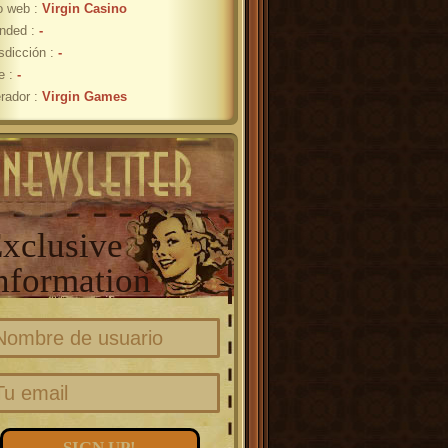
io web :
Virgin Casino
nded :
-
sdicción :
-
e :
-
rador :
Virgin Games
xclusive
nformation