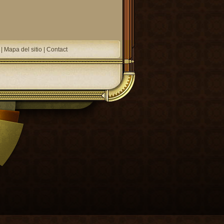
|
Mapa del sitio
|
Contact