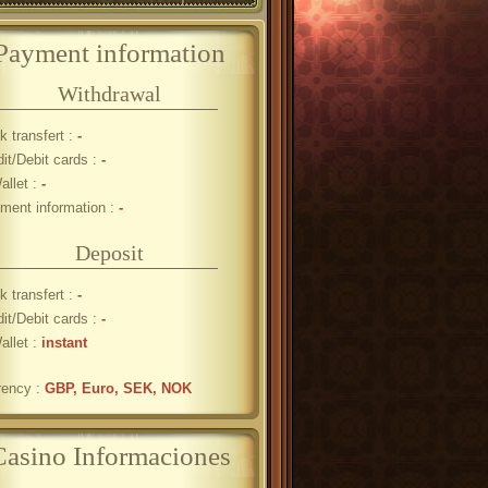
Payment information
Withdrawal
 transfert :
-
it/Debit cards :
-
allet :
-
ment information :
-
Deposit
 transfert :
-
it/Debit cards :
-
allet :
instant
rency :
GBP
,
Euro
,
SEK
,
NOK
Casino Informaciones