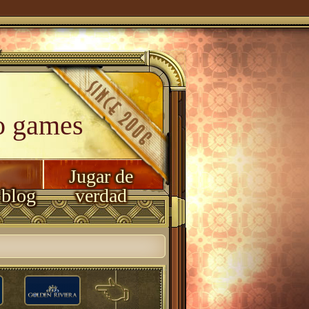
no games
Jugar de
 blog
verdad