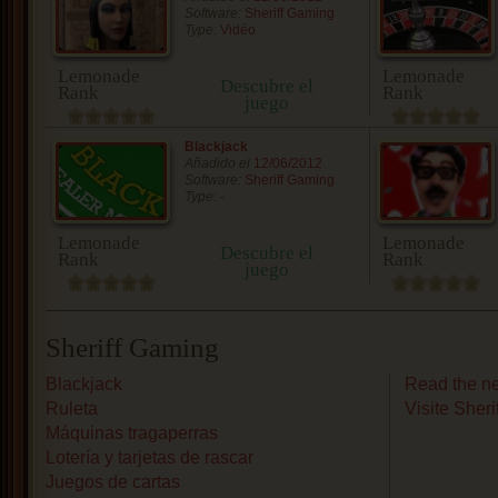
Software:
Sheriff Gaming
Type:
Vidéo
Lemonade
Lemonade
Descubre el
Rank
Rank
juego
Blackjack
Añadido el
12/06/2012
Software:
Sheriff Gaming
Type:
-
Lemonade
Lemonade
Descubre el
Rank
Rank
juego
Sheriff Gaming
Blackjack
Read the n
Ruleta
Visite Sheri
Máquinas tragaperras
Lotería y tarjetas de rascar
Juegos de cartas