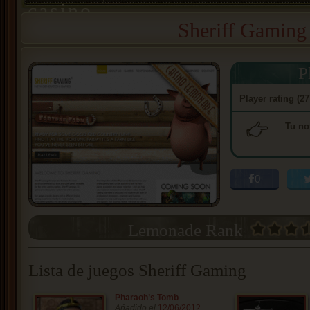
casino
Sheriff Gaming
P
Player rating (
27
Tu not
0
Lemonade Rank
Lista de juegos Sheriff Gaming
Pharaoh’s Tomb
Añadido el
12/06/2012