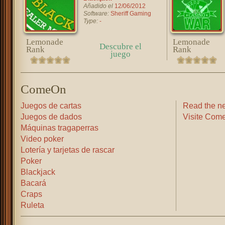
Añadido el
12/06/2012
Software:
Sheriff Gaming
Type:
-
Lemonade
Lemonade
Descubre el
Rank
Rank
juego
ComeOn
Juegos de cartas
Read the 
Juegos de dados
Visite Com
Máquinas tragaperras
Video poker
Lotería y tarjetas de rascar
Poker
Blackjack
Bacará
Craps
Ruleta