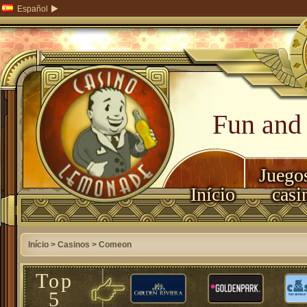
Español
Fun and 
Juego
Início
casi
Início
>
Casinos
>
Comeon
Top
5