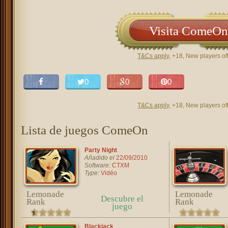
Visita ComeO
T&Cs apply
, +18, New players of
0
0
0
T&Cs apply
, +18, New players of
Lista de juegos ComeOn
Party Night
Añadido el
22/09/2010
Software:
CTXM
Type:
Vidéo
Lemonade
Lemonade
Descubre el
Rank
Rank
juego
Blackjack