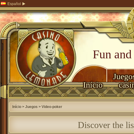
Español
Fun and 
Juego
Início
casi
Início
>
Juegos
>
Video-poker
Discover the li