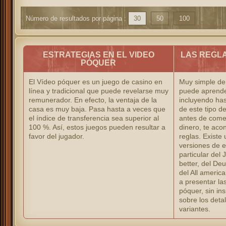
Número de resultados por página :
30
50
100
ESTRATEGIAS EN EL VIDEO
LAS REGL
PÓQUER
El Vídeo póquer es un juego de casino en
Muy simple de
línea y tradicional que puede revelarse muy
puede aprende
remunerador. En efecto, la ventaja de la
incluyendo ha
casa es muy baja. Pasa hasta a veces que
de este tipo d
el índice de transferencia sea superior al
antes de come
100 %. Así, estos juegos pueden resultar a
dinero, te ac
favor del jugador.
reglas. Existe
versiones de e
particular del 
better, del De
del All americ
a presentar la
póquer, sin in
sobre los detal
variantes.