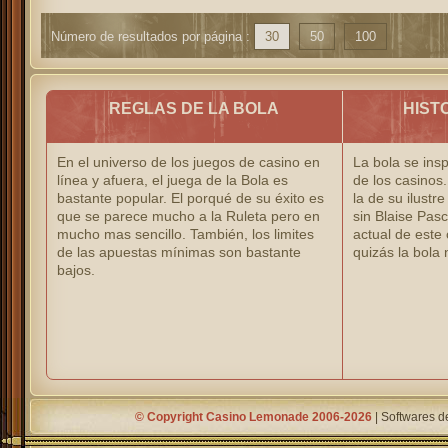
Número de resultados por página :
30
50
100
REGLAS DE LA BOLA
HIST
En el universo de los juegos de casino en
La bola se ins
línea y afuera, el juega de la Bola es
de los casinos
bastante popular. El porqué de su éxito es
la de su ilustre
que se parece mucho a la Ruleta pero en
sin Blaise Pasc
mucho mas sencillo. También, los limites
actual de este 
de las apuestas mínimas son bastante
quizás la bola 
bajos.
© Copyright
Casino Lemonade
2006-2026
|
Softwares d