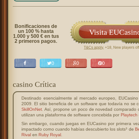
Bonificaciones de
Visita EUCasin
un 100 % hasta
1.000 y 500 € en tus
2 primeros pagos.
T&Cs apply
, +18, New players of
0
0
0
casino Crítica
Destinado esencialmente al mercado europeo, EUCasino 
2009. El sitio beneficia de un software que todavía no se 
SkillOnNet
. Así, propone un poco de novedad comparado c
utilizan una plataforma de software concebida por
Playtech
Sin embargo, cuando juegas en EUCasino por primera vez,
impactado como cuando habías descubierto los slots³ de
Be
Rival
en
Ruby Royal
.