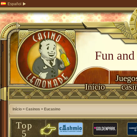
Español
Fun and 
Juego
Início
casi
Início
>
Casinos
>
Eucasino
Top
5