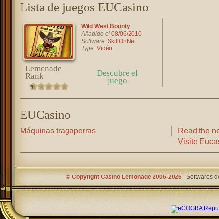
Lista de juegos EUCasino
Wild West Bounty
Añadido el
08/06/2010
Software:
SkillOnNet
Type:
Vidéo
Lemonade
Descubre el
Rank
juego
EUCasino
Máquinas tragaperras
Read the n
Visite Euca
© Copyright
Casino Lemonade
2006-2026
|
Softwares d