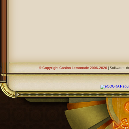
© Copyright
Casino Lemonade
2006-2026
|
Softwares d