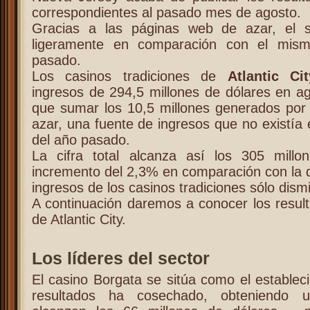
correspondientes al pasado mes de agosto.
Gracias a las páginas web de azar, el 
ligeramente en comparación con el mism
pasado.
Los casinos tradiciones de
Atlantic Cit
ingresos de 294,5 millones de dólares en a
que sumar los 10,5 millones generados por
azar, una fuente de ingresos que no existía
del año pasado.
La cifra total alcanza así los 305 millo
incremento del 2,3% en comparación con la 
ingresos de los casinos tradiciones sólo dis
A continuación daremos a conocer los resul
de Atlantic City.
Los líderes del sector
El casino Borgata se sitúa como el estable
resultados ha cosechado, obteniendo 