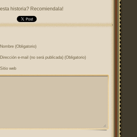
 esta historia? Recomiendala!
Nombre (Obligatorio)
Dirección e-mail (no será publicada) (Obligatorio)
Sitio web