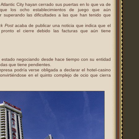
Atlantic City hayan cerrado sus puertas en lo que va de
 que los ocho establecimientos de juego que aún
 superando las dificultades a las que han tenido que
k Post
acaba de publicar una noticia que indica que el
pronto el cierre debido las facturas que aún tiene
 estado negociando desde hace tiempo con su entidad
udas que tiene pendientes.
mpresa podría verse obligada a declarar el hotel-casino
nvirtiéndose en el quinto complejo de ocio que cierra