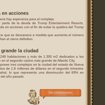
 en acciones
avía hay esperanza para el complejo.
r parte de la deuda de Trump Entertainment Resorts,
uda en acciones con el fin de evitar la quiebra del Trump
ece que se desvanece a medida que aumenta el número
an el cierre definitivo.
 grande la ciudad
.248 habitaciones y más de 1.300 m2 dedicados a los
e en el segundo casino más grande de Atlantic City.
posee tres complejos en la ciudad del estado de
Nueva
utos de 1,8 millones de dólares en el segundo trimestre
ahal, lo que representa una disminución del 69% en
 del año pasado.
Sin comentarios»