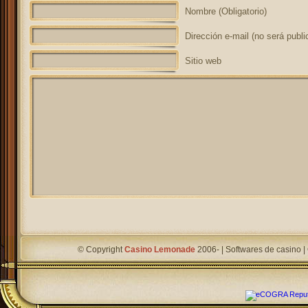
Nombre (Obligatorio)
Dirección e-mail (no será publi
Sitio web
© Copyright
Casino Lemonade
2006-
|
Softwares de casino
|