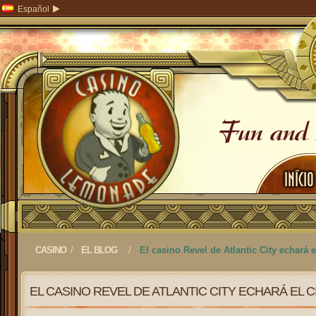
Español
Fun and 
Início
CASINO
/
EL BLOG
/
El casino Revel de Atlantic City echará e
EL CASINO REVEL DE ATLANTIC CITY ECHARÁ EL 