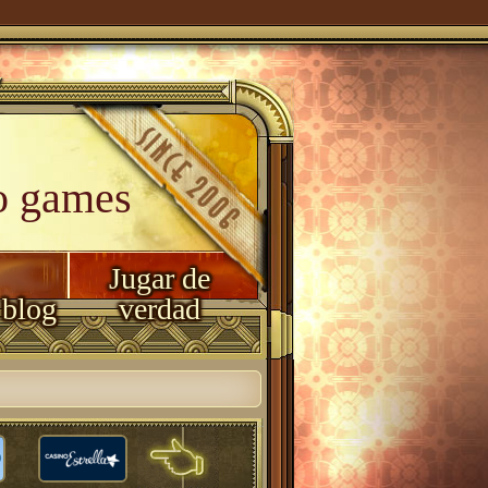
no games
Jugar de
 blog
verdad