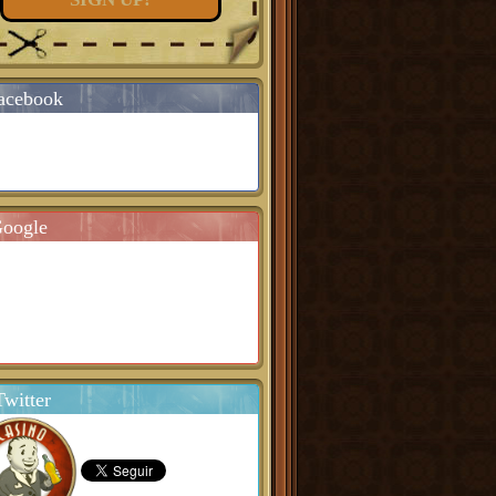
acebook
oogle
witter