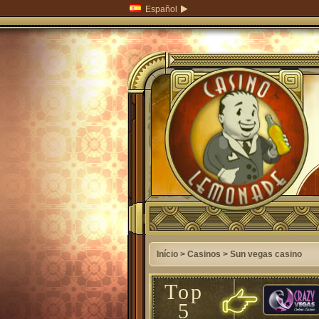
Español
Início
>
Casinos
>
Sun vegas casino
Top
5