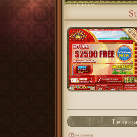
casino
Su
Lemona