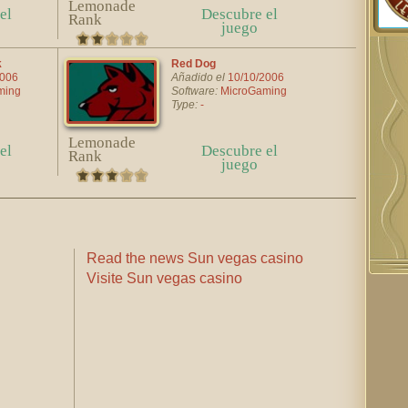
Lemonade
el
Descubre el
Rank
juego
k
Red Dog
2006
Añadido el
10/10/2006
ming
Software:
MicroGaming
Type:
-
Lemonade
el
Descubre el
Rank
juego
Read the news Sun vegas casino
Visite Sun vegas casino