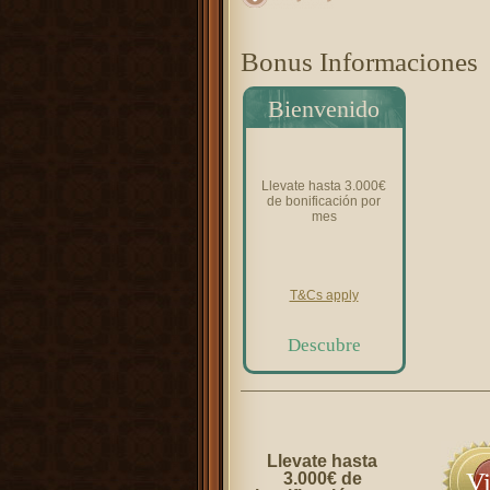
Bonus Informaciones
Bienvenido
Llevate hasta 3.000€
de bonificación por
mes
T&Cs apply
Descubre
Llevate hasta
Vi
3.000€ de