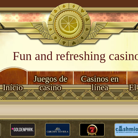
Fun and refreshing casi
Juegos de
Casinos en
Início
casino
línea
El