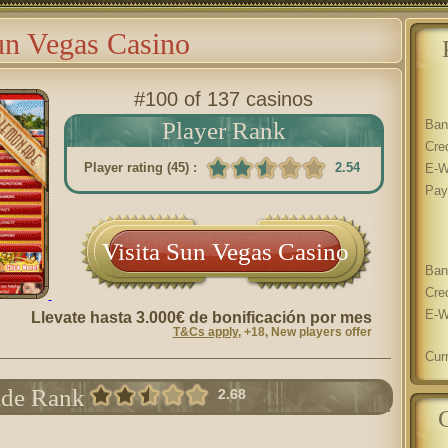
n Vegas Casino
#100 of 137 casinos
Player Rank
Bank
Cred
Player rating (
45
) :
2.54
E-W
Pay
Visita Sun Vegas Casino
Bank
Cred
E-W
Llevate hasta 3.000€ de bonificación por mes
T&Cs apply
, +18, New players offer
Cur
de Rank
2.68