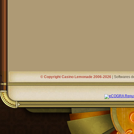
© Copyright
Casino Lemonade
2006-2026
|
Softwares d