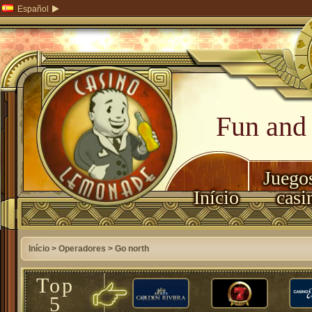
Español
Fun and 
Juego
Início
casi
Início
>
Operadores
>
Go north
Top
5