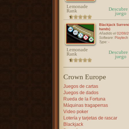
Lemonade
Descubre 
Rank
juego
Blackjack Surrend
hands)
Añadido el
02/08/
Software:
Playtech
Type:
-
Lemonade
Descubre 
Rank
juego
Crown Europe
Juegos de cartas
Juegos de dados
Rueda de la Fortuna
Máquinas tragaperras
Video poker
Lotería y tarjetas de rascar
Blackjack