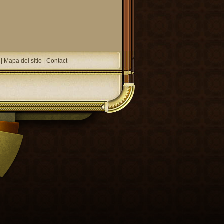
|
Mapa del sitio
|
Contact