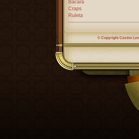
Bacará
Craps
Ruleta
© Copyright
Casino Le