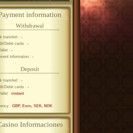
Payment information
Withdrawal
 transfert :
-
it/Debit cards :
-
allet :
-
ment information :
-
Deposit
 transfert :
-
it/Debit cards :
-
allet :
instant
rency :
GBP
,
Euro
,
SEK
,
NOK
Casino Informaciones