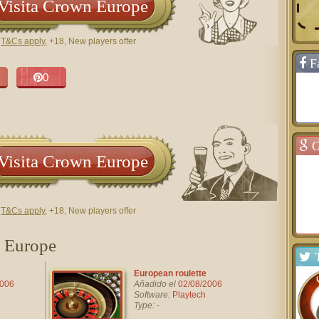
Visita Crown Europe
T&Cs apply
, +18, New players offer
F
0
G
Visita Crown Europe
T&Cs apply
, +18, New players offer
n Europe
T
European roulette
2006
Añadido el
02/08/2006
Software:
Playtech
Type:
-