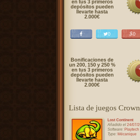
en tus 3 primeros
depósitos pueden
llevarte hasta
2.000€
0
0
Bonificaciones de
un 200, 150 y 250 %
en tus 3 primeros
depósitos pueden
llevarte hasta
2.000€
Lista de juegos Crow
Lost Continent
Añadido el
24/07/
Software:
Playtech
Type:
Mécanique