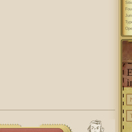
Sit
Fou
Juri
Typ
Ope
E
i