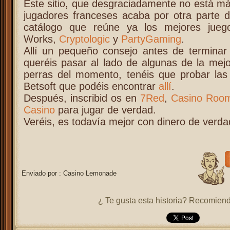
Este sitio, que desgraciadamente no está má
jugadores franceses acaba por otra parte 
catálogo que reúne ya los mejores jueg
Works,
Cryptologic
y
PartyGaming
.
Allí un pequeño consejo antes de terminar 
queréis pasar al lado de algunas de la mej
perras del momento, tenéis que probar la
Betsoft que podéis encontrar
allí
.
Después, inscribid os en
7Red
,
Casino Roo
Casino
para jugar de verdad.
Veréis, es todavía mejor con dinero de verda
Enviado por : Casino Lemonade
¿ Te gusta esta historia? Recomiend