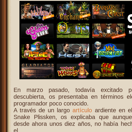
En marzo pasado, todavía excitado p
descubierta, os presentaba en términos e
programador poco conocido.
A través de un largo
artículo
ardiente en el
Snake Plissken, os explicaba que aunque 
desde ahora unos diez años, no había hec
el.