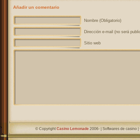
Añadir un comentario
Nombre (Obligatorio)
Dirección e-mail (no será publi
Sitio web
© Copyright
Casino Lemonade
2006-
|
Softwares de casino
|