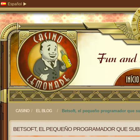
Español
Fun and 
Início
CASINO
/
EL BLOG
/
Betsoft, el pequeño programador que s
BETSOFT, EL PEQUEÑO PROGRAMADOR QUE SUB