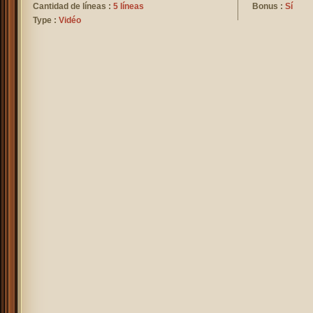
Cantidad de líneas :
5 líneas
Bonus :
Sí
Type :
Vidéo