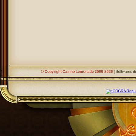
© Copyright
Casino Lemonade
2006-2026
|
Softwares d