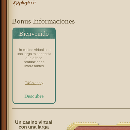
Bonus Informaciones
Bienvenido
Un casino virtual con
una larga experiencia
que ofrece
promociones
interesantes
T&Cs apply
Descubre
Un casino virtual
con una larga