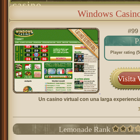
casino
Windows Casin
#99 
P
Player rating (
5
Visita
Un casino virtual con una larga experienc
Lemonade Rank