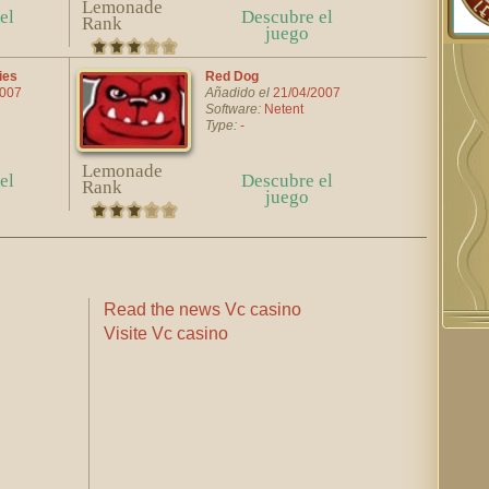
Lemonade
el
Descubre el
Rank
juego
ies
Red Dog
2007
Añadido el
21/04/2007
Software:
Netent
Type:
-
Lemonade
el
Descubre el
Rank
juego
Read the news Vc casino
Visite Vc casino