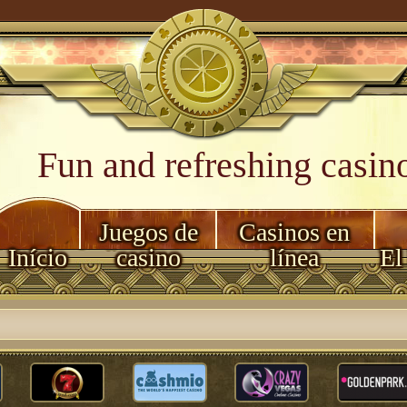
Fun and refreshing casi
Juegos de
Casinos en
Início
casino
línea
El