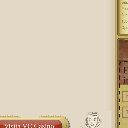
Sit
Fou
Juri
Typ
Ope
E
i
Visita VC Casino