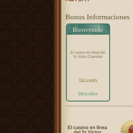
Bonus Informaciones
Bienvenido
El casino en línea del
Sr Victor Chandler
T&Cs apply
Descubre
El casino en línea
del Sr Victor