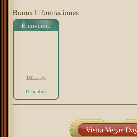
Bonus Informaciones
Bienvenue
T&Cs apply
Descubre
Visita Vegas Da