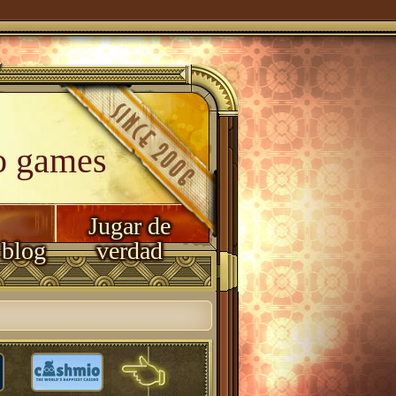
no games
Jugar de
 blog
verdad