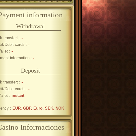
Payment information
Withdrawal
 transfert :
-
it/Debit cards :
-
allet :
-
ment information :
-
Deposit
 transfert :
-
it/Debit cards :
-
allet :
instant
rency :
EUR
,
GBP
,
Euro
,
SEK
,
NOK
Casino Informaciones