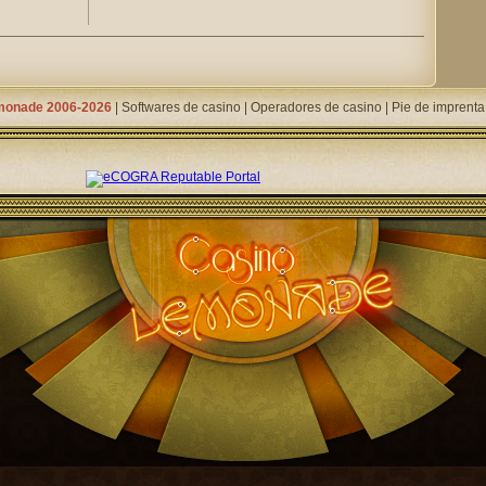
monade
2006-2026
|
Softwares de casino
|
Operadores de casino
|
Pie de imprenta