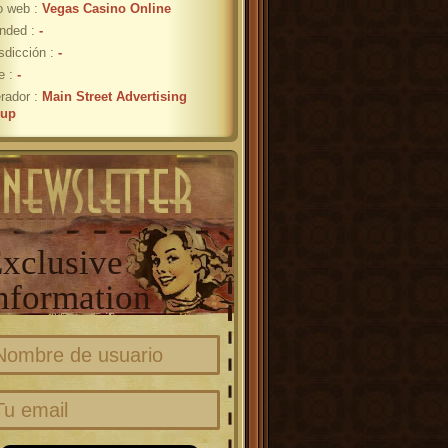
io web :
Vegas Casino Online
nded :
-
sdicción :
-
e :
-
rador :
Main Street Advertising
up
xclusive
nformation