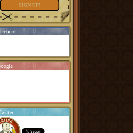
acebook
oogle
witter