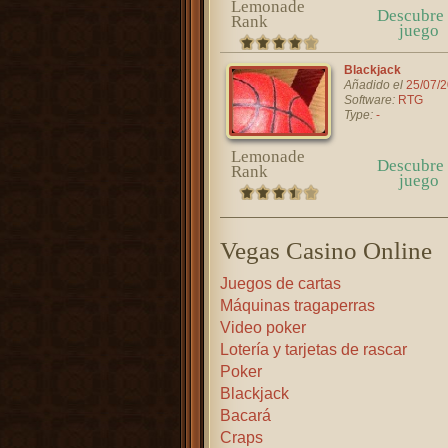
Lemonade
Descubre 
Rank
juego
Blackjack
Añadido el
25/07/
Software:
RTG
Type:
-
Lemonade
Descubre 
Rank
juego
Vegas Casino Online
Juegos de cartas
Máquinas tragaperras
Video poker
Lotería y tarjetas de rascar
Poker
Blackjack
Bacará
Craps