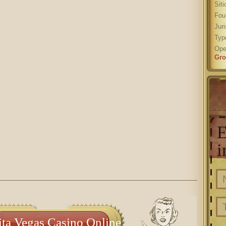
Sit
Fou
Juri
Typ
Ope
Gro
E
i
ita Vegas Casino Online