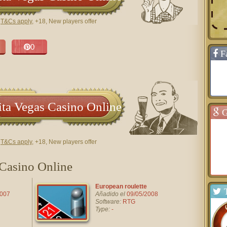
T&Cs apply
, +18, New players offer
0
F
ita Vegas Casino Online
G
T&Cs apply
, +18, New players offer
 Casino Online
European roulette
T
2007
Añadido el
09/05/2008
Software:
RTG
Type:
-