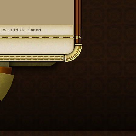
|
Mapa del sitio
|
Contact