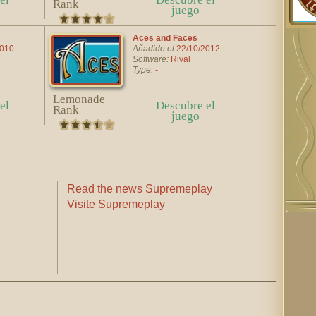
Rank
juego
Aces and Faces
2010
Añadido el
22/10/2012
Software:
Rival
Type:
-
Lemonade
el
Descubre el
Rank
juego
Read the news Supremeplay
Visite Supremeplay