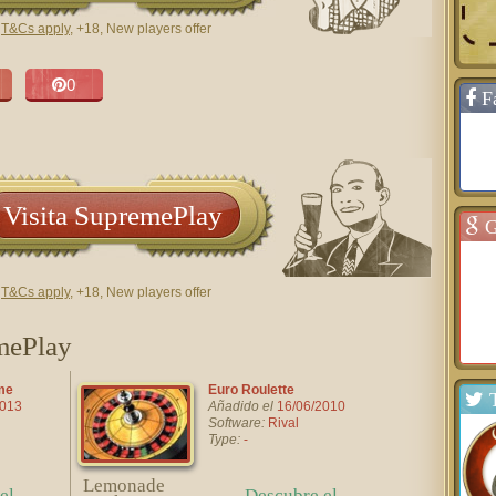
T&Cs apply
, +18, New players offer
0
F
Visita SupremePlay
G
T&Cs apply
, +18, New players offer
mePlay
me
Euro Roulette
T
2013
Añadido el
16/06/2010
Software:
Rival
Type:
-
Lemonade
el
Descubre el