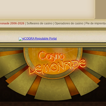
monade
2006-2026
|
Softwares de casino
|
Operadores de casino
|
Pie de imprenta