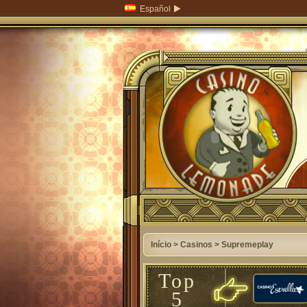
Español
Início
>
Casinos
>
Supremeplay
Top
5