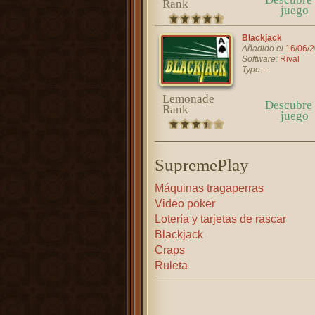
Rank
juego
Blackjack
Añadido el
16/06/
Software:
Rival
Type:
-
Lemonade
Descubre 
Rank
juego
SupremePlay
Máquinas tragaperras
Video poker
Lotería y tarjetas de rascar
Blackjack
Craps
Ruleta