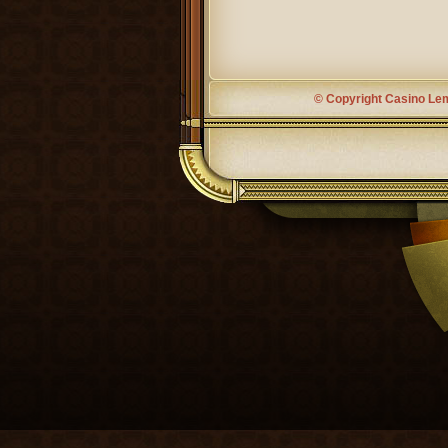
© Copyright
Casino Le