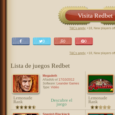
Visita Redbet
T&Cs apply
, +18, New players of
0
0
0
T&Cs apply
, +18, New players of
Lista de juegos Redbet
Megadeth
Añadido el
17/10/2012
Software:
Leander Games
Type:
Vidéo
Lemonade
Lemonade
Descubre el
Rank
Rank
juego
Spanish Blackjack