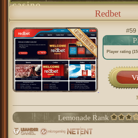
casino
Redbet
#59 
P
Player rating (
15
Vi
Lemonade Rank