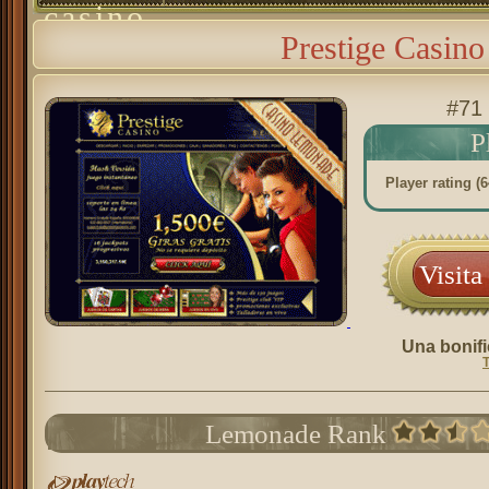
casino
Prestige Casino
#71 
P
Player rating (
6
Visita
Una bonifi
Lemonade Rank