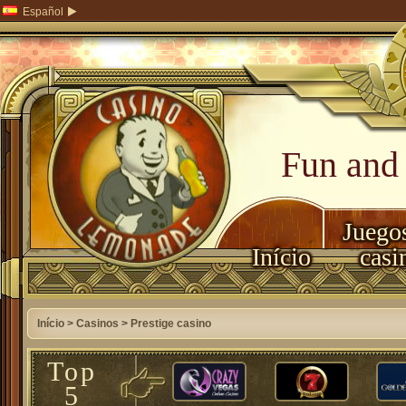
Español
Fun and 
Juego
Início
casi
Início
>
Casinos
>
Prestige casino
Top
5