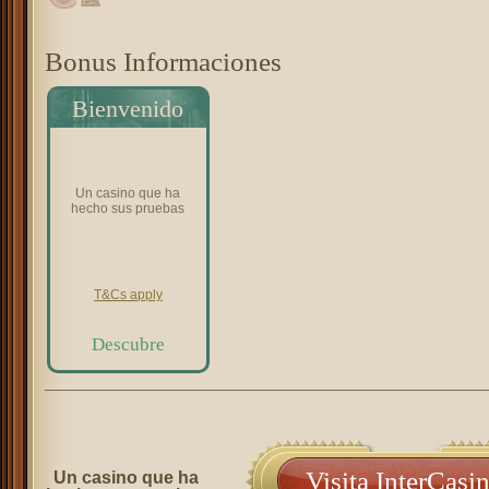
Bonus Informaciones
Bienvenido
Un casino que ha
hecho sus pruebas
T&Cs apply
Descubre
Visita InterCasi
Un casino que ha