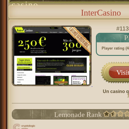
casino
InterCasino
#113
P
Player rating (
4
Visi
Un casino 
Lemonade Rank