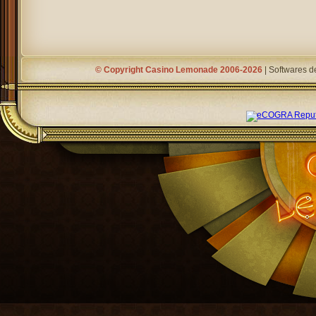
© Copyright
Casino Lemonade
2006-2026
|
Softwares d