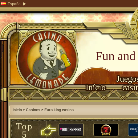
Español
Fun and 
Juego
Início
casi
Início
>
Casinos
>
Euro king casino
Top
5