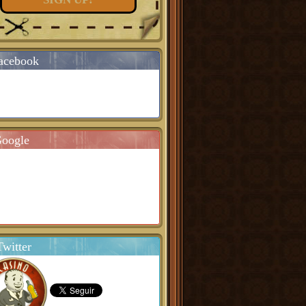
acebook
oogle
witter