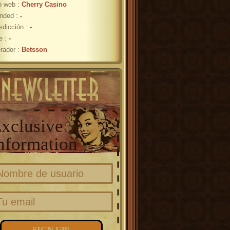
io web :
Cherry Casino
nded :
-
sdicción :
-
e :
-
rador :
Betsson
xclusive
nformation