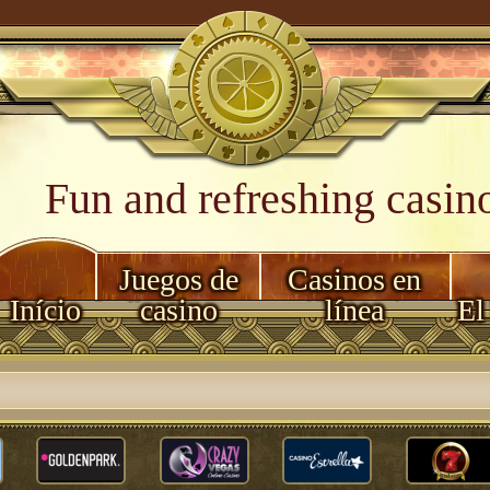
Fun and refreshing casi
Juegos de
Casinos en
Início
casino
línea
El