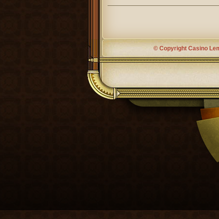
© Copyright
Casino Le