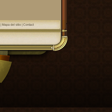
|
Mapa del sitio
|
Contact