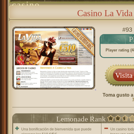
casino
Casino La Vida
#93 
P
Player rating (
4
Visita
Toma gusto a 
Lemonade Rank
Una bonificación de bienvenida que puede
Un casino tod