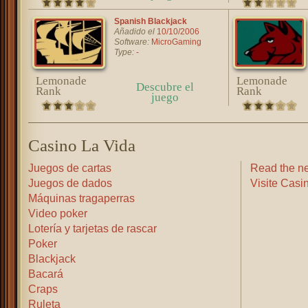
Spanish Blackjack
Añadido el
10/10/2006
Software:
MicroGaming
Type:
-
Lemonade
Lemonade
Descubre el
Rank
Rank
juego
Casino La Vida
Juegos de cartas
Read the ne
Juegos de dados
Visite Casin
Máquinas tragaperras
Video poker
Lotería y tarjetas de rascar
Poker
Blackjack
Bacará
Craps
Ruleta