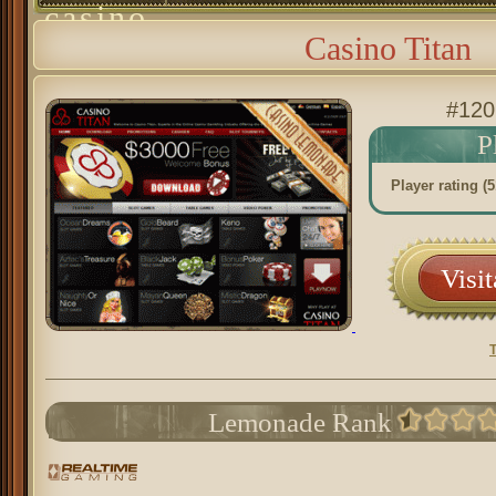
casino
Casino Titan
#120
P
Player rating (
5
Visi
Lemonade Rank