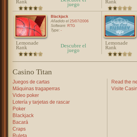
Rank
Rank
juego
Blackjack
Añadido el
25/07/2006
Software:
RTG
Type:
-
Lemonade
Lemonade
Descubre el
Rank
Rank
juego
Casino Titan
Juegos de cartas
Read the ne
Máquinas tragaperras
Visite Casin
Video poker
Lotería y tarjetas de rascar
Poker
Blackjack
Bacará
Craps
Ruleta