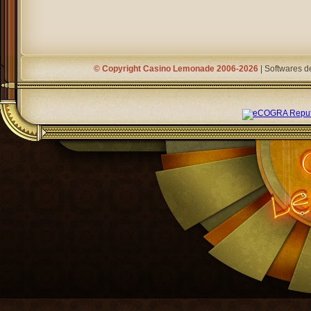
© Copyright
Casino Lemonade
2006-2026
|
Softwares d