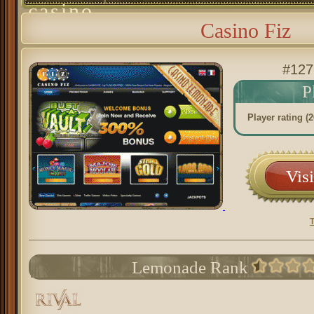
casino
Casino Fiz
#127
P
Player rating (
2
Vis
Lemonade Rank