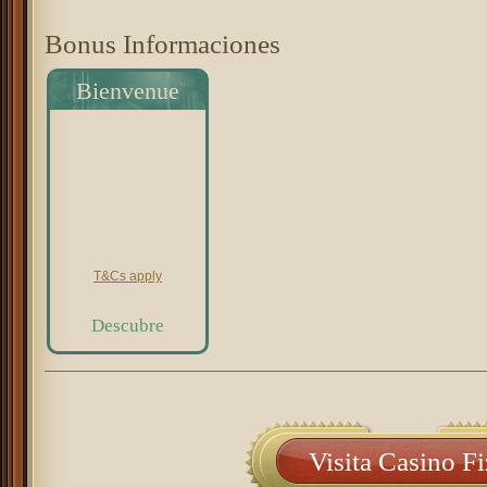
Bonus Informaciones
Bienvenue
T&Cs apply
Descubre
Visita Casino Fi