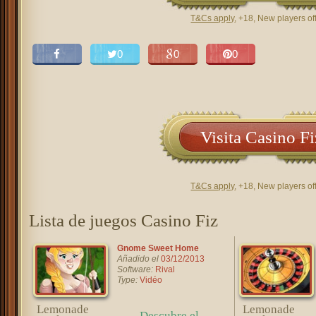
T&Cs apply
, +18, New players of
0
0
0
Visita Casino Fi
T&Cs apply
, +18, New players of
Lista de juegos Casino Fiz
Gnome Sweet Home
Añadido el
03/12/2013
Software:
Rival
Type:
Vidéo
Lemonade
Lemonade
Descubre el