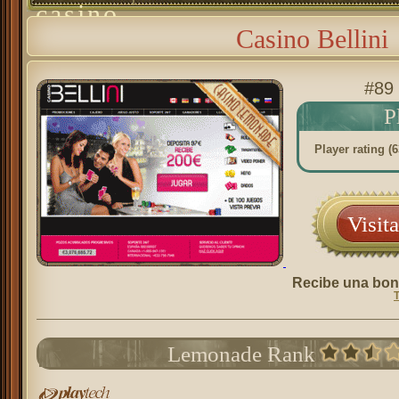
casino
Casino Bellini
#89 
P
Player rating (
6
Visit
Recibe una bon
Lemonade Rank