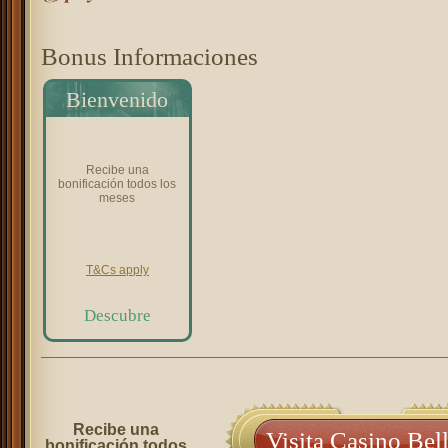
Bonus Informaciones
Bienvenido
Recibe una
bonificación todos los
meses
T&Cs apply
Descubre
Recibe una
Visita Casino Bell
bonificación todos