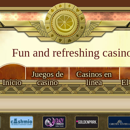
Fun and refreshing casi
Juegos de
Casinos en
Início
casino
línea
El