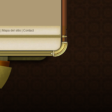
|
Mapa del sitio
|
Contact