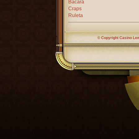
Bacará
Craps
Ruleta
© Copyright
Casino Le