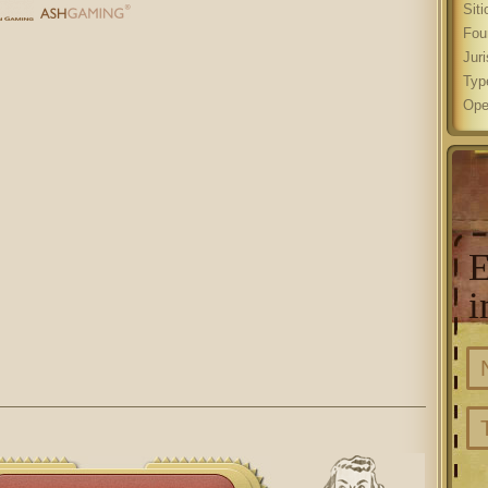
Sit
Fou
Juri
Typ
Ope
E
i