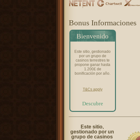
Bonus Informaciones
Bienvenido
Este sitio, gestionado
por un grupo de
casinos terrestres te
propone ganar hasta
1.200£ de
bonificación por año.
T&Cs apply
Descubre
Este sitio,
gestionado por un
grupo de casinos