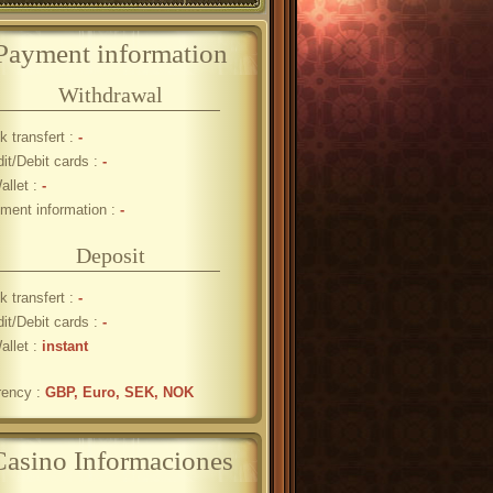
Payment information
Withdrawal
 transfert :
-
it/Debit cards :
-
allet :
-
ment information :
-
Deposit
 transfert :
-
it/Debit cards :
-
allet :
instant
rency :
GBP
,
Euro
,
SEK
,
NOK
Casino Informaciones