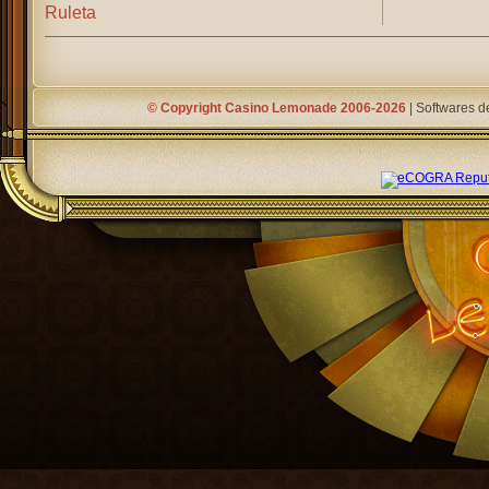
Ruleta
© Copyright
Casino Lemonade
2006-2026
|
Softwares d