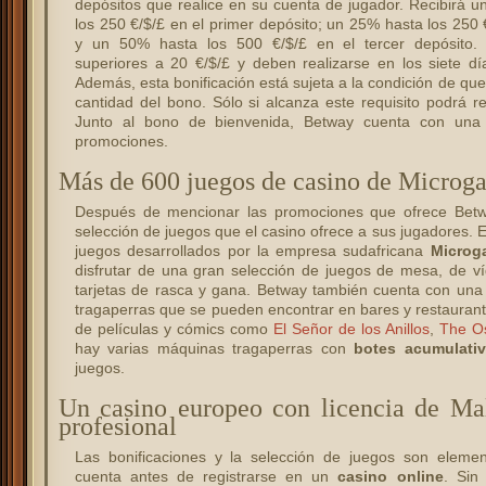
depósitos que realice en su cuenta de jugador. Recibirá u
los 250 €/$/£ en el primer depósito; un 25% hasta los 250
y un 50% hasta los 500 €/$/£ en el tercer depósito.
superiores a 20 €/$/£ y deben realizarse en los siete día
Además, esta bonificación está sujeta a la condición de qu
cantidad del bono. Sólo si alcanza este requisito podrá re
Junto al bono de bienvenida, Betway cuenta con una
promociones.
Más de 600 juegos de casino de Microg
Después de mencionar las promociones que ofrece Betwa
selección de juegos que el casino ofrece a sus jugadores. E
juegos desarrollados por la empresa sudafricana
Microg
disfrutar de una gran selección de juegos de mesa, de víd
tarjetas de rasca y gana. Betway también cuenta con una
tragaperras que se pueden encontrar en bares y restaura
de películas y cómics como
El Señor de los Anillos
,
The O
hay varias máquinas tragaperras con
botes acumulati
juegos.
Un casino europeo con licencia de Ma
profesional
Las bonificaciones y la selección de juegos son eleme
cuenta antes de registrarse en un
casino online
. Sin