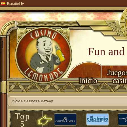
Español
Fun and 
Juego
Início
casi
Início
>
Casinos
>
Betway
Top
5