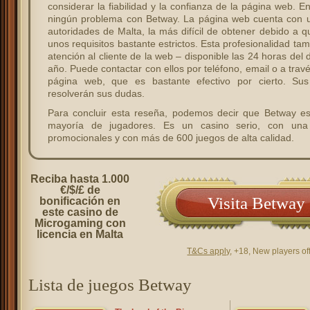
considerar la fiabilidad y la confianza de la página web. E
ningún problema con Betway. La página web cuenta con un
autoridades de Malta, la más difícil de obtener debido a 
unos requisitos bastante estrictos. Esta profesionalidad ta
atención al cliente de la web – disponible las 24 horas del 
año. Puede contactar con ellos por teléfono, email o a trav
página web, que es bastante efectivo por cierto. Su
resolverán sus dudas.
Para concluir esta reseña, podemos decir que Betway e
mayoría de jugadores. Es un casino serio, con una
promocionales y con más de 600 juegos de alta calidad.
Reciba hasta 1.000
€/$/£ de
Visita Betway
bonificación en
este casino de
Microgaming con
licencia en Malta
T&Cs apply
, +18, New players of
Lista de juegos Betway