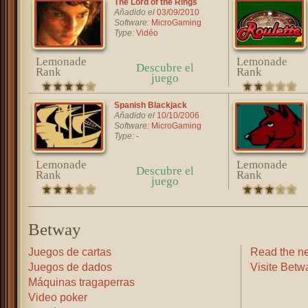
The Lord of the Rings
Añadido el
03/09/2010
Software:
MicroGaming
Type:
Vidéo
Lemonade
Lemonade
Descubre el
Rank
Rank
juego
Spanish Blackjack
Añadido el
10/10/2006
Software:
MicroGaming
Type:
-
Lemonade
Lemonade
Descubre el
Rank
Rank
juego
Betway
Juegos de cartas
Read the n
Juegos de dados
Visite Betw
Máquinas tragaperras
Video poker