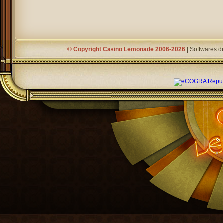
© Copyright
Casino Lemonade
2006-2026
|
Softwares d